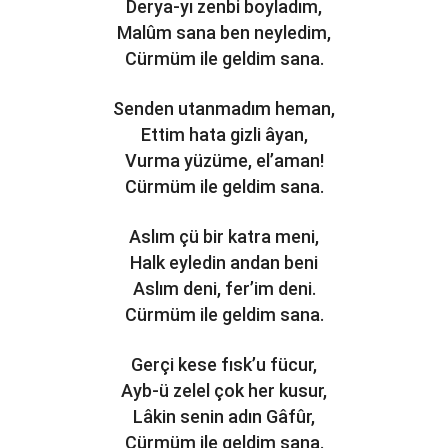
Derya-yı zenbi boyladım,
Malûm sana ben neyledim,
Cürmüm ile geldim sana.
Senden utanmadım heman,
Ettim hata gizli âyan,
Vurma yüzüme, el’aman!
Cürmüm ile geldim sana.
Aslım çü bir katra meni,
Halk eyledin andan beni
Aslım deni, fer’im deni.
Cürmüm ile geldim sana.
Gerçi kese fısk’u fücur,
Ayb-ü zelel çok her kusur,
Lâkin senin adın Gâfûr,
Cürmüm ile geldim sana.