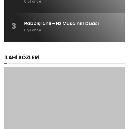
6 yıl önce
Rabbişrahli – Hz Musa’nın Duası
3
6 yıl önce
İLAHİ SÖZLERİ