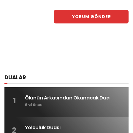
Previous post:
Previous
Bülbüller Sazda
Next post:
Next
Medine’ye Varamadım
DUALAR
Ölünün Arkasından Okunacak Dua
1
6 yıl önce
Yolculuk Duası
2