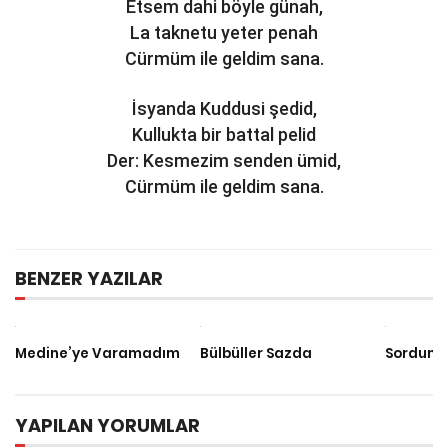
Etsem dahi böyle günah,
La taknetu yeter penah
Cürmüm ile geldim sana.
İsyanda Kuddusi şedid,
Kullukta bir battal pelid
Der: Kesmezim senden ümid,
Cürmüm ile geldim sana.
BENZER YAZILAR
Medine’ye Varamadım
Bülbüller Sazda
Sordum S
YAPILAN YORUMLAR