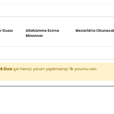
ar Duası
Allahümme Ecirna
Mezarlıkta Okunaca
Minennar
ak Dua
için henüz yorum yapılmamış! İlk yorumu sen