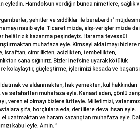
san eyledin. Hamdolsun verdiğin bunca nimetlere, sağlık 
amberler, şehitler ve sıddîklar ile beraberdir’ müjdesin
mamayı nasib eyle. Ticaretimizde, alış-verişlerimizde d
er helâl rızık kazanma peşindeyiz. Harama tevessül
ıştırmaktan muhafaza eyle. Kimseyi aldatmayı bizlere 
 israftan, cimrilikten, acizlikten, tembellikten,
lıktan sana sığınırız. Bizleri nefsine uyarak kötülük
ere kolaylaştır, güçleştirme, işlerimizi kesada ve başarısı
, aldatmak ve aldanmaktan, hak yemekten, kul hakkından
kıtlık ve sefahatten muhafaza eyle. Kanaat eden, gönlü zeng
ı, veren el olmayı bizlere lütfeyle. Milletimizi, vatanımız
talara şifa, borçlulara eda, dertlilere deva ihsan eyle.
ama el uzatmaktan ve haram kazançtan muhafaza eyle. D
ımızı kabul eyle. Amin. ”