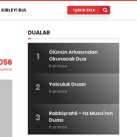
KIBLEYI BUL
İÇERIK EKLE
DUALAR
Ölünün Arkasından
1
Okunacak Dua
,056
6 yıl önce
kunma
Yolculuk Duası
2
6 yıl önce
Rabbişrahli – Hz Musa’nın
3
Duası
6 yıl önce