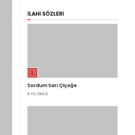
İLAHİ SÖZLERİ
1
Sordum Sarı Çiçeğe
5 YIL ÖNCE