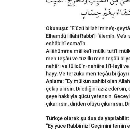
Okunuşu:
“E’ûzü billahi mine’ş-şeyt
Elhamdü lillâhi Rabbi’l-‘âlemîn. Ve’s
eshâbihî ecma’în.
Allâhümme mâlike’l-mülki tuti’l-mül
men teşâü ve tüzillü men teşâü bi yedi
nehâri ve tûlicü’n-nehâre fi’l-leyli v
hayy. Ve terzüku men teşâü bi ğayri 
Anlamı:
“Ey mülkün sahibi olan Allah
çekip alırsın. Dilediğini aziz edersin,
şeye hakkıyla gücü yetensin. Geceyi
çıkarırsın, diriden ölüyü çıkarırsın. D
Türkçe olarak şu dua da yapılabilir:
“Ey yüce Rabbimiz! Geçimini temin et