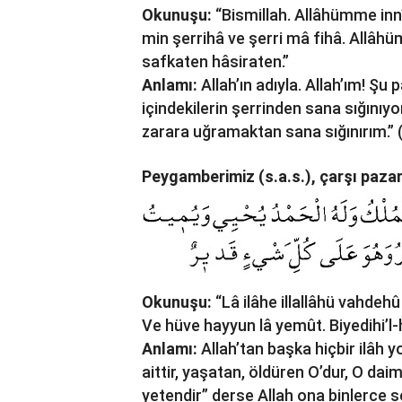
Okunuşu:
“Bismillah. Allâhümme innî
min şerrihâ ve şerri mâ fihâ. Allâhü
safkaten hâsiraten.”
Anlamı:
Allah’ın adıyla. Allah’ım! Şu 
içindekilerin şerrinden sana sığınıy
zarara uğramaktan sana sığınırım.” 
Peygamberimiz (s.a.s.), çarşı paza
Okunuşu:
“Lâ ilâhe illallâhü vahdehû
Ve hüve hayyun lâ yemût. Biyedihi’l-ha
Anlamı:
Allah’tan başka hiçbir ilâh y
aittir, yaşatan, öldüren O’dur, O dai
yetendir” derse Allah ona binlerce s