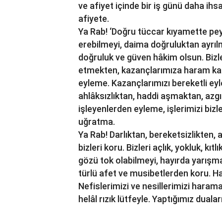
ve afiyet içinde bir iş günü daha ih
afiyete.
Ya Rab! ‘Doğru tüccar kıyamette peyg
erebilmeyi, daima doğruluktan ayrıl
doğruluk ve güven hâkim olsun. Bizl
etmekten, kazançlarımıza haram kar
eyleme. Kazançlarımızı bereketli eyle,
ahlâksızlıktan, haddi aşmaktan, azgın
işleyenlerden eyleme, işlerimizi bizl
uğratma.
Ya Rab! Darlıktan, bereketsizlikten
bizleri koru. Bizleri açlık, yokluk, 
gözü tok olabilmeyi, hayırda yarışmay
türlü afet ve musibetlerden koru. Has
Nefislerimizi ve nesillerimizi har
helâl rızık lütfeyle. Yaptığımız dualar