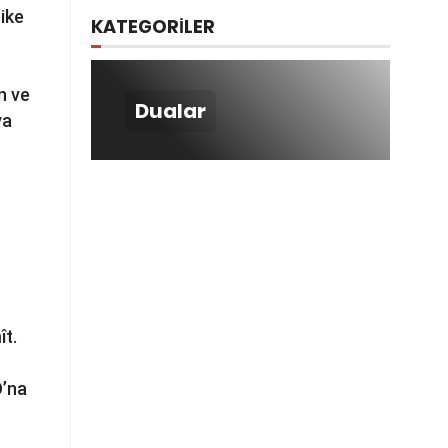
bike
KATEGORİLER
n ve
Dualar
ya
ît.
O’na