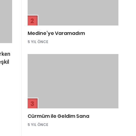
2
Medine’ye Varamadım
5 YIL ÖNCE
arken
şkil
3
Cürmüm ile Geldim Sana
5 YIL ÖNCE