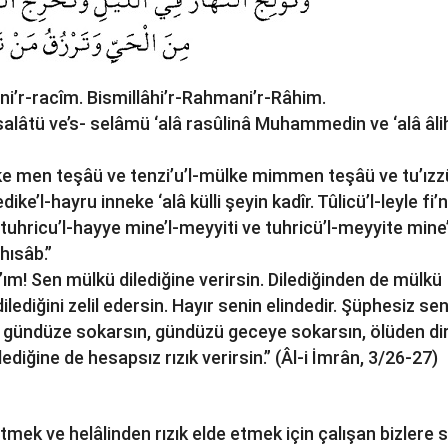
âni’r-racîm. Bismillâhi’r-Rahmani’r-Râhim.
-salâtü ve’s- selâmü ‘alâ rasûlinâ Muhammedin ve ‘alâ âli
ke men teşâü ve tenzi’u’l-mülke mimmen teşâü ve tu’ızz
ke’l-hayru inneke ‘alâ külli şeyin kadîr. Tûlicü’l-leyle fi’n
e tuhricu’l-hayye mine’l-meyyiti ve tuhricü’l-meyyite mine’
hısâb.”
’ım! Sen mülkü dilediğine verirsin. Dilediğinden de mülkü
 dilediğini zelil edersin. Hayır senin elindedir. Şüphesiz se
 gündüze sokarsın, gündüzü geceye sokarsın, ölüden dir
ilediğine de hesapsız rızık verirsin.” (Âl-i İmrân, 3/26-27)
mek ve helâlinden rızık elde etmek için çalışan bizlere s