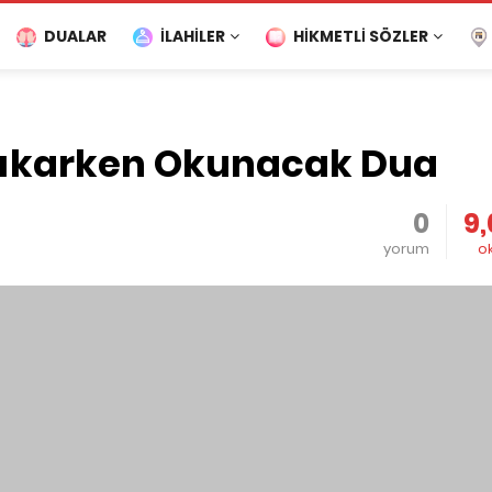
DUALAR
İLAHILER
HIKMETLI SÖZLER
Çıkarken Okunacak Dua
0
9
yorum
o