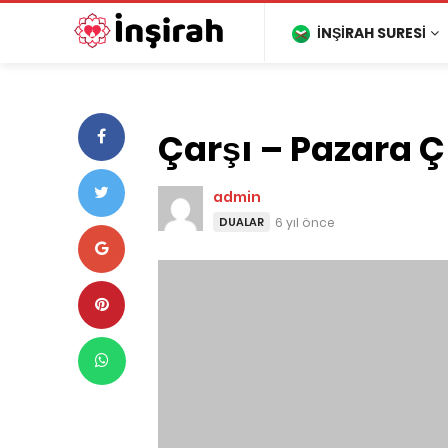
İNŞIRAH SURESI
Çarşı – Pazara 
admin
DUALAR
6 yıl önce