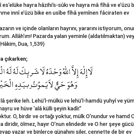
 es’elüke hayra hâzihi’s-sûkı ve hayra mâ fîhâ ve e’ûzü 
mme innî e’ûzü bike en usîbe fîhâ yemînen fâciraten ev
pazarın ve içinde olanların hayrını, yararını istiyorum, onu
orum. Allâh’ım! Pazarda yalan yeminle (aldatılmaktan) ve
(Hâkim, Dua, 1,539)
ra çıkarken;
 lâ şerike leh. Lehü’l-mülkü ve lehü’l-hamdü yuhyî ve yüm
yru ve hüve ‘alâ külli şeyin kadîr.”
oktur. O, birdir ve ortağı yoktur, mülk O’nundur ve hamd 
ma diridir, ölmez, hayır O’nun elindedir ve O her şeye gücü
evap yazar ve binlerce günahını siler, cennette de bir ev