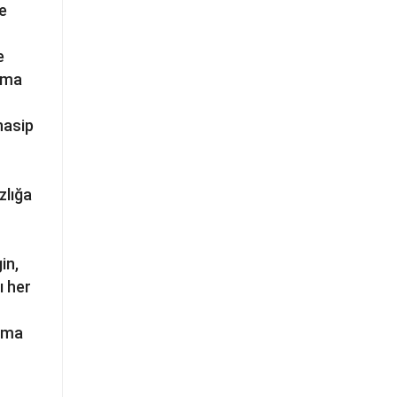
ve
e
aima
nasip
zlığa
in,
ı her
aima