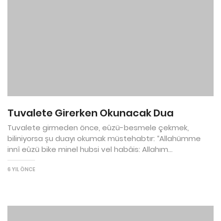
Tuvalete Girerken Okunacak Dua
Tuvalete girmeden önce, eûzü-besmele çekmek,
biliniyorsa şu duayı okumak müstehabtır: “Allahümme
innî eûzü bike minel hubsi vel habâis: Allahım...
6 YIL ÖNCE