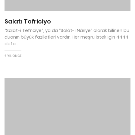
Salatı Tefriciye
“Salât-i Tefriciye“, ya da “Salât-ı Nâriye” olarak bilinen bu
duanın büyük faziletleri vardır. Her meşru istek için 4444
defa...
6 YIL ÖNCE