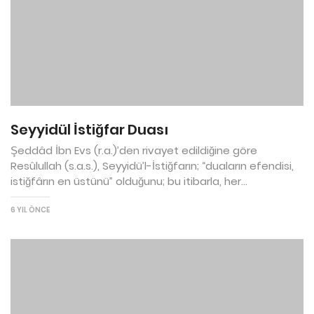
Seyyidül İstiğfar Duası
Şeddâd İbn Evs (r.a.)’den rivayet edildiğine göre
Resûlullah (s.a.s.), Seyyidü’l-İstiğfarın; “duaların efendisi,
istiğfârın en üstünü” olduğunu; bu itibarla, her...
6 YIL ÖNCE