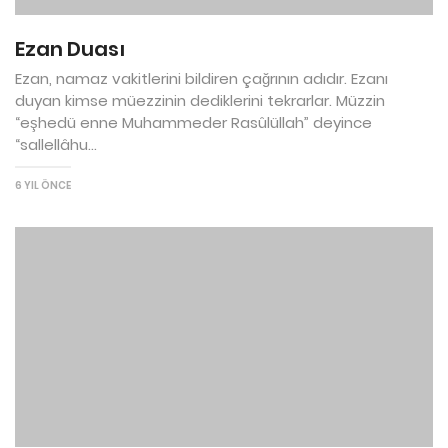
Ezan Duası
Ezan, namaz vakitlerini bildiren çağrının adıdır. Ezanı
duyan kimse müezzinin dediklerini tekrarlar. Müzzin
“eşhedü enne Muhammeder Rasûlüllah” deyince
“sallellâhu...
6 YIL ÖNCE