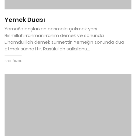
Yemek Duası
Yemeğe başlarken besmele çekmek yani
Bismillahirrahmanirrahim demek ve sonunda
Elhamdülillah demek sünnettir. Yemeğin sonunda dua
etmek sünnettir. Rasûlullah sallallahu...
6 YIL ÖNCE