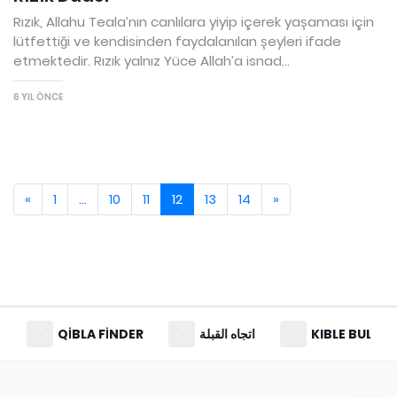
Rızık, Allahu Teala’nın canlılara yiyip içerek yaşaması için
lütfettiği ve kendisinden faydalanılan şeyleri ifade
etmektedir. Rızık yalnız Yüce Allah’a isnad...
6 YIL ÖNCE
«
1
…
10
11
12
13
14
»
QIBLA FINDER
اتجاه القبلة
KIBLE BUL