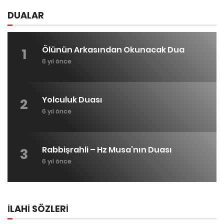
DUALAR
Ölünün Arkasından Okunacak Dua
1
6 yıl önce
Yolculuk Duası
2
6 yıl önce
Rabbişrahli – Hz Musa’nın Duası
3
6 yıl önce
İLAHİ SÖZLERİ