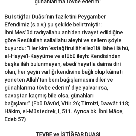
günahlarıma tövbe ederim.”
Bu İstiğfar Duâsı’nın faziletini Peygamber
Efendimiz (s.a.v.) şu şekilde belirtmiştir:
İbni Mes’ûd radıyallahu anh’den rivayet edildiğine
göre Resûlullah sallallahu aleyhi ve sellem şöyle
buyurdu: “Her kim ‘estağfirullâh’ellezî lâ ilâhe illâ hû,
el-Hayye’l-Kayyûme ve etûbü ileyh: Kendisinden
başka ilâh bulunmayan, ebedî hayatla daima diri
olan, her şeyin varlığı kendisine bağlı olup kâinatı
yöneten Allah’tan beni bağışlamasını diler ve
günahlarıma tövbe ederim’ diye yalvarırsa,
savaştan kaçmış bile olsa, günahları
bağışlanır.” (Ebû Dâvûd, Vitir 26; Tirmizî, Daavât 118;
Hâkim, el-Müstedrek, I, 511. Ayrıca bk. İbni Mâce,
Edeb 57)
TEVBE ve İSTİĞFAR DUASI