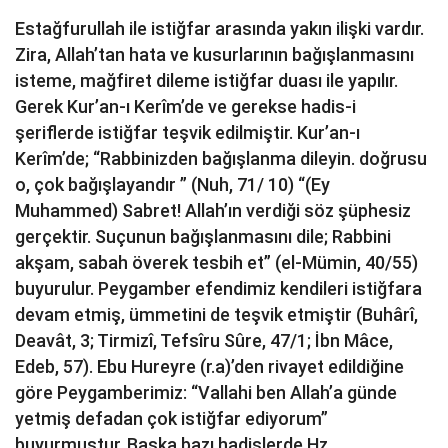
Estağfurullah ile istiğfar arasında yakın ilişki vardır.
Zira, Allah’tan hata ve kusurlarının bağışlanmasını
isteme, mağfiret dileme istiğfar duası ile yapılır.
Gerek Kur’an-ı Kerîm’de ve gerekse hadis-i
şeriflerde istiğfar teşvik edilmiştir. Kur’an-ı
Kerîm’de; “Rabbinizden bağışlanma dileyin. doğrusu
o, çok bağışlayandır ” (Nuh, 71/ 10) “(Ey
Muhammed) Sabret! Allah’ın verdiği söz şüphesiz
gerçektir. Suçunun bağışlanmasını dile; Rabbini
akşam, sabah överek tesbih et” (el-Mümin, 40/55)
buyurulur. Peygamber efendimiz kendileri istiğfara
devam etmiş, ümmetini de teşvik etmiştir (Buhârî,
Deavât, 3; Tirmizî, Tefsîru Sûre, 47/1; İbn Mâce,
Edeb, 57). Ebu Hureyre (r.a)’den rivayet edildiğine
göre Peygamberimiz: “Vallahi ben Allah’a günde
yetmiş defadan çok istiğfar ediyorum”
buyurmuştur. Başka bazı hadislerde Hz.