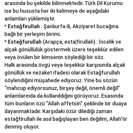
arasında bu şekilde bilinmektedir. Türk Dil Kurumu
ise bu hususta her iki kelimeye de aşağıdaki
anlamları yüklemiştir.
*
Estağfirullah
: Şanlıurfa ili, Akziyaret bucağına
bağlı bir yerleşim birimi.
*
Estağfurullah
(Arapça; esta¦firullah) : İncelik ve
alçak gönüllülük göstermek üzere teşekkür edilen
veya övülen bir kimsenin söylediği bir söz.
Halk arasında övgü veya teşekkür karşısında alçak
gönüllük ve nezaket ifadesi olarak Estağfurullah
söylendiğini müşahede ediyoruz. Yine bu sözün
“mahcup ediyorsunuz, birşey değil, önemli değil”
anlamlarında da kullanıldığını görüyoruz. Esasında
tüm bunların özü “Allah affetsin” şeklinde bir duaya
dayanmaktadır. Karşıdaki özür dilediği zaman
estağfirullah ile asıl bağışlayan ben değilim, Allah’tır
denmiş oluyor.