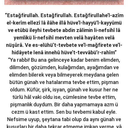
“Estağfirullah. Estağfirullah. Estağfirullahe’l-azîm
el-kerîm ellezî lâ ilâhe illâ hüve’l-hayyü’l-kayyûmü
ve etûbü ileyhi tevbete abdin zâlimin li-nefsihî lâ
yemlikü li-nefsihî mevten velâ hayâten velâ
nüşûrâ. Ve es-elühü’t-tevbete ve’l-mağfirete ve’l-
hidâyete lenâ innehû hüve’t-tevvâbü’r-rahîm”
“Ya rabbi! Bu ana gelinceye kadar benim elimden,
dilimden, gözümden, kulağımdan, ayağımdan ve
elimden bilerek veya bilmeyerek meydana gelen
bütün günah ve hatalarıma tevbe ettim, pişman
oldum. Küfür, şirk, isyan, günah ve kusur her ne
türlü hâl vaki oldu ise, cümlesine tevbe ettim,
pişmanlık duydum. Bir daha yapmamaya azm ü
cezm ü kast ettim. Sen bu tevbemi kabul eyle.
Nefsime uyup, şeytana tabi olup da aynı günah ve
kusurları bir daha tekrar etmeme imkan verme, yâ