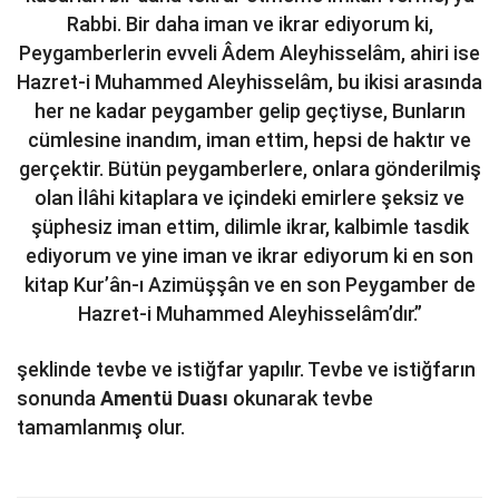
Rabbi. Bir daha iman ve ikrar ediyorum ki,
Peygamberlerin evveli Âdem Aleyhisselâm, ahiri ise
Hazret-i Muhammed Aleyhisselâm, bu ikisi arasında
her ne kadar peygamber gelip geçtiyse, Bunların
cümlesine inandım, iman ettim, hepsi de haktır ve
gerçektir. Bütün peygamberlere, onlara gönderilmiş
olan İlâhi kitaplara ve içindeki emirlere şeksiz ve
şüphesiz iman ettim, dilimle ikrar, kalbimle tasdik
ediyorum ve yine iman ve ikrar ediyorum ki en son
kitap Kur’ân-ı Azimüşşân ve en son Peygamber de
Hazret-i Muhammed Aleyhisselâm’dır.”
şeklinde tevbe ve istiğfar yapılır. Tevbe ve istiğfarın
sonunda
Amentü Duası
okunarak tevbe
tamamlanmış olur.