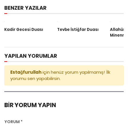
BENZER YAZILAR
Kadir Gecesi Duası
Tevbe İstiğfar Duası
Allahüm
Minenna
YAPILAN YORUMLAR
Estağfurullah
için henüz yorum yapılmamış! İlk
yorumu sen yapabilirsin.
BIR YORUM YAPIN
YORUM
*