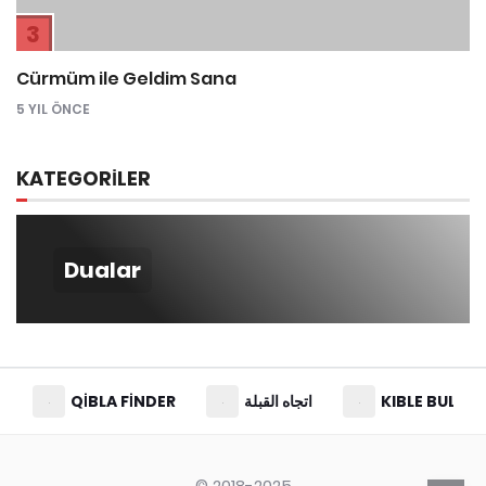
3
Cürmüm ile Geldim Sana
5 YIL ÖNCE
KATEGORİLER
Dualar
QIBLA FINDER
اتجاه القبلة
KIBLE BUL
© 2018-2025