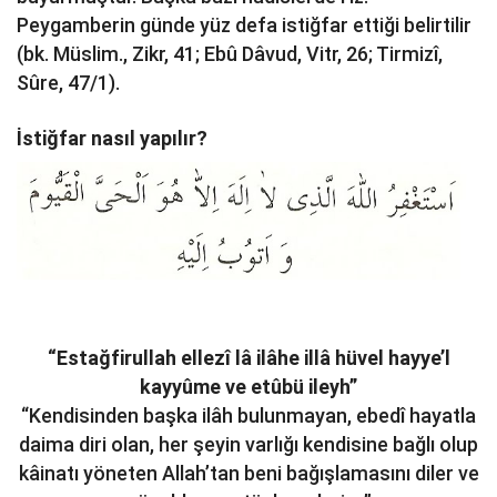
Peygamberin günde yüz defa istiğfar ettiği belirtilir
(bk. Müslim., Zikr, 41; Ebû Dâvud, Vitr, 26; Tirmizî,
Sûre, 47/1).
İstiğfar nasıl yapılır?
“Estağfirullah ellezî lâ ilâhe illâ hüvel hayye’l
kayyûme ve etûbü ileyh”
“Kendisinden başka ilâh bulunmayan, ebedî hayatla
daima diri olan, her şeyin varlığı kendisine bağlı olup
kâinatı yöneten Allah’tan beni bağışlamasını diler ve